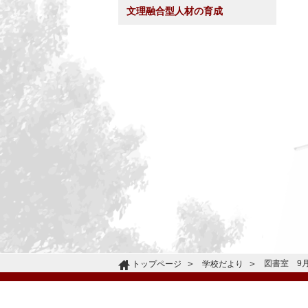
文理融合型人材の育成
図書室 9
トップページ
学校だより