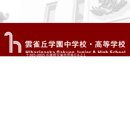
〒665-0805 兵庫県宝塚市雲雀丘4-2-1
TEL:072-759-1300 FAX:072-755-4610
公式Instagram
公式LINE
アクセス
資料請求
学校案内
教育内容・進路
学園生活
入試情報
各種手続
お問い合わせ
サイトマップ
採用情報
いじめ防止基本方針
プライバシーポリシー
© Hibarigaoka Gakuen Junior & Senior High School
学校法人 雲雀丘学園
学園小学校
学園幼稚園
中山台幼稚園
同窓会 告天子の会
協定校 ドイツ・ヘルバルト