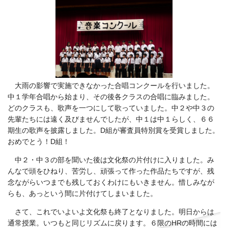
大雨の影響で実施できなかった合唱コンクールを行いました。
中１学年合唱から始まり、その後各クラスの合唱に臨みました。
どのクラスも、歌声を一つにして歌っていました。中２や中３の
先輩たちには遠く及びませんでしたが、中１は中１らしく、６６
期生の歌声を披露しました。D組が審査員特別賞を受賞しました。
おめでとう！D組！
中２・中３の部を聞いた後は文化祭の片付けに入りました。み
んなで頭をひねり、苦労し、頑張って作った作品たちですが、残
念ながらいつまでも残しておくわけにもいきません。惜しみなが
らも、あっという間に片付けてしまいました。
さて、これでいよいよ文化祭も終了となりました。明日からは
通常授業。いつもと同じリズムに戻ります。６限のHRの時間には