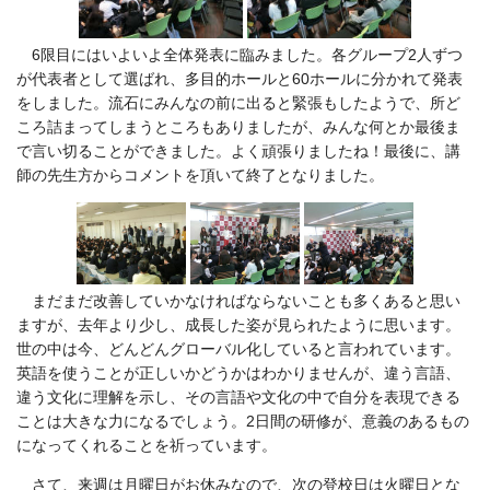
6限目にはいよいよ全体発表に臨みました。各グループ2人ずつ
が代表者として選ばれ、多目的ホールと60ホールに分かれて発表
をしました。流石にみんなの前に出ると緊張もしたようで、所ど
ころ詰まってしまうところもありましたが、みんな何とか最後ま
で言い切ることができました。よく頑張りましたね！最後に、講
師の先生方からコメントを頂いて終了となりました。
まだまだ改善していかなければならないことも多くあると思い
ますが、去年より少し、成長した姿が見られたように思います。
世の中は今、どんどんグローバル化していると言われています。
英語を使うことが正しいかどうかはわかりませんが、違う言語、
違う文化に理解を示し、その言語や文化の中で自分を表現できる
ことは大きな力になるでしょう。2日間の研修が、意義のあるもの
になってくれることを祈っています。
さて、来週は月曜日がお休みなので、次の登校日は火曜日とな