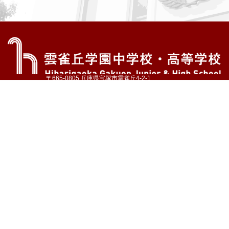
〒665-0805 兵庫県宝塚市雲雀丘4-2-1
TEL:072-759-1300 FAX:072-755-4610
公式Instagram
公式LINE
アクセス
資料請求
学校案内
教育内容・進路
学園生活
入試情報
各種手続
お問い合わせ
サイトマップ
採用情報
いじめ防止基本方針
プライバシーポリシー
© Hibarigaoka Gakuen Junior & Senior High School
学校法人 雲雀丘学園
学園小学校
学園幼稚園
中山台幼稚園
同窓会 告天子の会
協定校 ドイツ・ヘルバルト