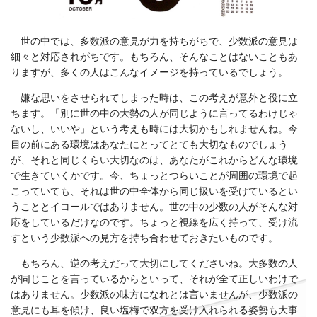
世の中では、多数派の意見が力を持ちがちで、少数派の意見は
細々と対応されがちです。もちろん、そんなことはないこともあ
りますが、多くの人はこんなイメージを持っているでしょう。
嫌な思いをさせられてしまった時は、この考えが意外と役に立
ちます。「別に世の中の大勢の人が同じように言ってるわけじゃ
ないし、いいや」という考えも時には大切かもしれませんね。今
目の前にある環境はあなたにとってとても大切なものでしょう
が、それと同じくらい大切なのは、あなたがこれからどんな環境
で生きていくかです。今、ちょっとつらいことが周囲の環境で起
こっていても、それは世の中全体から同じ扱いを受けているとい
うこととイコールではありません。世の中の少数の人がそんな対
応をしているだけなのです。ちょっと視線を広く持って、受け流
すという少数派への見方を持ち合わせておきたいものです。
もちろん、逆の考えだって大切にしてくださいね。大多数の人
が同じことを言っているからといって、それが全て正しいわけで
はありません。少数派の味方になれとは言いませんが、少数派の
意見にも耳を傾け、良い塩梅で双方を受け入れられる姿勢も大事