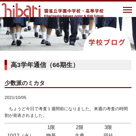
高3学年通信（66期生）
少数派のミカタ
2021/10/05
ちょうど今日で考査１週間前になりました。来週の考査の時間
割が発表されました。
1限
2限
3限
10/12（火）
物基
古典
現社