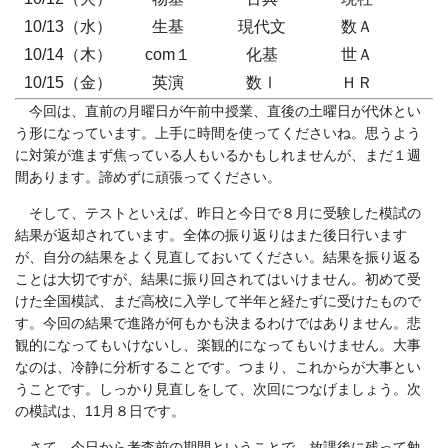
10/13（水）
生基
現代文
数Ａ
10/14（木）
com１
化基
世Ａ
10/15（金）
英演
数Ⅰ
ＨＲ
今回は、直前の月曜日が午前中授業、直後の土曜日が代休とい
う形になっています。上手に時間を使ってくださいね。思うよう
に対策が進まず焦っている人もいるかもしれませんが、まだ１週
間あります。諦めずに頑張ってください。
そして、テストといえば、昨日と今日で８月に受験した模試の
結果が返却されています。全体の振り返りはまた後日行います
が、自分の結果をよく見直しておいてください。結果を振り返る
ことは大切ですが、結果に振り回されてはいけません。初めて受
けた全国模試、まだ高校に入学して半年と経たずに受けたもので
す。今回の結果で進路が何もかも決まるわけではありません。悲
観的になってもいけないし、楽観的になってもいけません。大事
なのは、冷静に分析することです。つまり、これからが大事とい
うことです。しっかり見直しをして、次回につなげましょう。次
の模試は、11月８日です。
さて、今日から考査前の期間ということで、放課後に残って勉