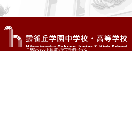
〒665-0805 兵庫県宝塚市雲雀丘4-2-1
TEL:072-759-1300 FAX:072-755-4610
公式Instagram
公式LINE
アクセス
資料請求
学校案内
教育内容・進路
学園生活
入試情報
各種手続
お問い合わせ
サイトマップ
採用情報
いじめ防止基本方針
プライバシーポリシー
© Hibarigaoka Gakuen Junior & Senior High School
学校法人 雲雀丘学園
学園小学校
学園幼稚園
中山台幼稚園
同窓会 告天子の会
協定校 ドイツ・ヘルバルト