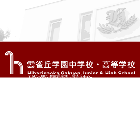
〒665-0805 兵庫県宝塚市雲雀丘4-2-1
TEL:072-759-1300 FAX:072-755-4610
公式Instagram
公式LINE
アクセス
資料請求
学校案内
教育内容・進路
学園生活
入試情報
各種手続
お問い合わせ
サイトマップ
採用情報
いじめ防止基本方針
プライバシーポリシー
© Hibarigaoka Gakuen Junior & Senior High School