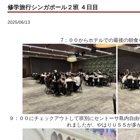
修学旅行シンガポール２班 ４日目
2025/06/13
7：００からホテルでの最後の朝食
９：００にチェックアウトして班別にセントーサ島内自由
れましたが、やはりＵＳＳが多