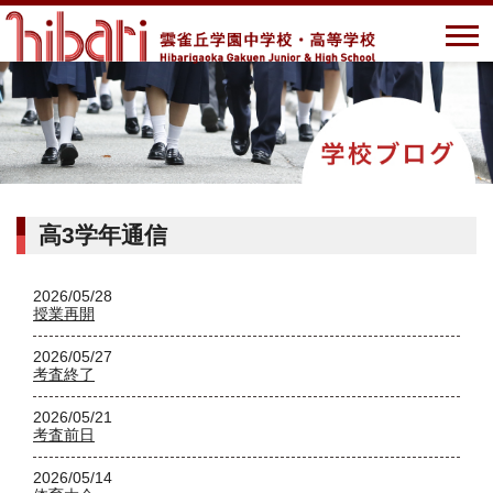
高3学年通信
2026/05/28
授業再開
2026/05/27
考査終了
2026/05/21
考査前日
2026/05/14