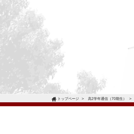
トップページ
高2学年通信（70期生）