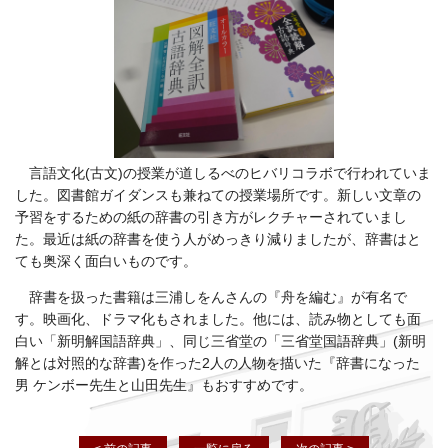
言語文化(古文)の授業が道しるべのヒバリコラボで行われていま
した。図書館ガイダンスも兼ねての授業場所です。新しい文章の
予習をするための紙の辞書の引き方がレクチャーされていまし
た。最近は紙の辞書を使う人がめっきり減りましたが、辞書はと
ても奥深く面白いものです。
辞書を扱った書籍は三浦しをんさんの『舟を編む』が有名で
す。映画化、ドラマ化もされました。他には、読み物としても面
白い「新明解国語辞典」、同じ三省堂の「三省堂国語辞典」(新明
解とは対照的な辞書)を作った2人の人物を描いた『辞書になった
男 ケンボー先生と山田先生』もおすすめです。