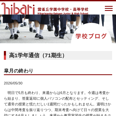
高1学年通信（71期生）
皐月の終わり
2026/05/30
明日で5月も終わり、来週からは6月となります。今週は考査か
ら始まり、答案返却に個人パソコンの配布とセッティング、そし
て通常の授業と慌ただしい1週間だったかもしれません。週明けか
らは中間考査を振り返りつつ、期末考査へ向けて日々の授業を大
切にする6月としましょう。来週から教育実習生の授業が始まるク