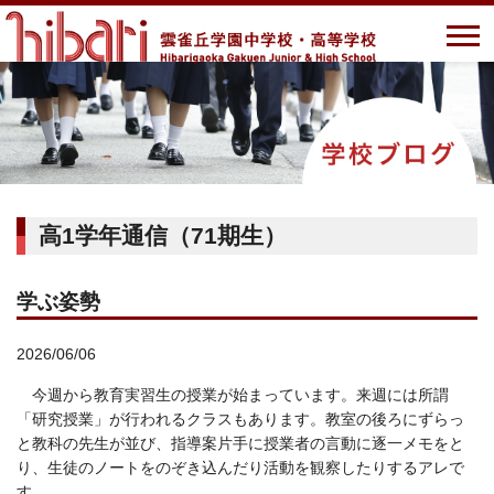
高1学年通信（71期生）
学ぶ姿勢
2026/06/06
今週から教育実習生の授業が始まっています。来週には所謂
「研究授業」が行われるクラスもあります。教室の後ろにずらっ
と教科の先生が並び、指導案片手に授業者の言動に逐一メモをと
り、生徒のノートをのぞき込んだり活動を観察したりするアレで
す。