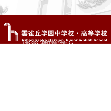
〒665-0805 兵庫県宝塚市雲雀丘4-2-1
TEL:072-759-1300 FAX:072-755-4610
公式Instagram
公式LINE
アクセス
資料請求
学校案内
教育内容・進路
学園生活
入試情報
各種手続
お問い合わせ
サイトマップ
採用情報
いじめ防止基本方針
プライバシーポリシー
© Hibarigaoka Gakuen Junior & Senior High School
学校法人 雲雀丘学園
学園小学校
学園幼稚園
中山台幼稚園
同窓会 告天子の会
協定校 ドイツ・ヘルバルト