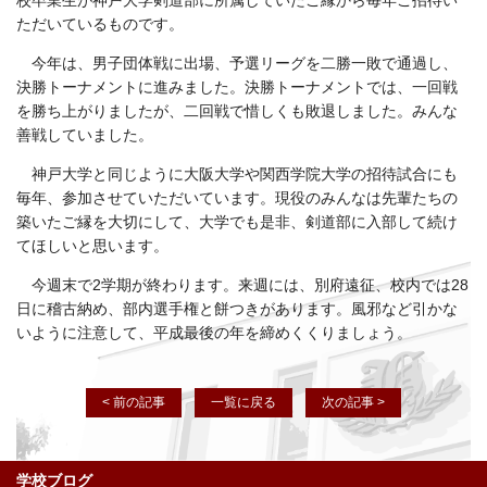
校卒業生が神戸大学剣道部に所属していたご縁から毎年ご招待い
ただいているものです。
今年は、男子団体戦に出場、予選リーグを二勝一敗で通過し、
決勝トーナメントに進みました。決勝トーナメントでは、一回戦
を勝ち上がりましたが、二回戦で惜しくも敗退しました。みんな
善戦していました。
神戸大学と同じように大阪大学や関西学院大学の招待試合にも
毎年、参加させていただいています。現役のみんなは先輩たちの
築いたご縁を大切にして、大学でも是非、剣道部に入部して続け
てほしいと思います。
今週末で2学期が終わります。来週には、別府遠征、校内では28
日に稽古納め、部内選手権と餅つきがあります。風邪など引かな
いように注意して、平成最後の年を締めくくりましょう。
< 前の記事
一覧に戻る
次の記事 >
学校ブログ