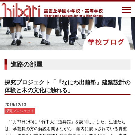
進路の部屋
探究プロジェクト「『なにわ出前塾』建築設計の
体験と木の文化に触れる」
2019/12/13
探究プロジェクト
11
月
27
日
(
水
)
に「竹中大工道具館」を訪問しました。生徒たち
は、学芸員の方の解説を聞きながら、館内に展示されている貴重