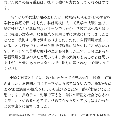
向けた努力の積み重ねは、後々心強い味方になってくれるはずで
す。
高１から塾に通い始めましたが、結局高
3
からは殆どの学習を
学校と自宅で行いました。私は高校に入って数学の成績に焦り、
塾に飛び込んだ典型的なパターンでしたが、学校に比べると親身
とは程遠い対応や、映像授業を利用せずに無駄にしてしまったこ
となど、後悔する事は沢山ありました。ただ、自習環境が整って
いることは確かです。学校と塾で情報量にはたいして差がないの
で、どうしても苦手な教科や単元を分析した上で、自分にあった
学習環境を選ぶべきだと思います。焦る気持ちもあるかとは思い
ますが、自分にあったスタイルで、周りに流されないで頑張って
ください！
小論文対策としては、数回にわたって担当の先生に指導して頂
きました。過去問と同じテーマが出る訳ではないので、高
3
から始
まる’国語演習’の授業をしっかり受けることが一番の対策になると
思います。共通テスト対策で言うと、単語の暗記と社会はなるべ
く早くから始めるべきです。せめて春からやっておけばよかった
と試験直前に後悔しました。
推薦を受ける場合に辛いのが、
12
月、周りが共通テスト対策を