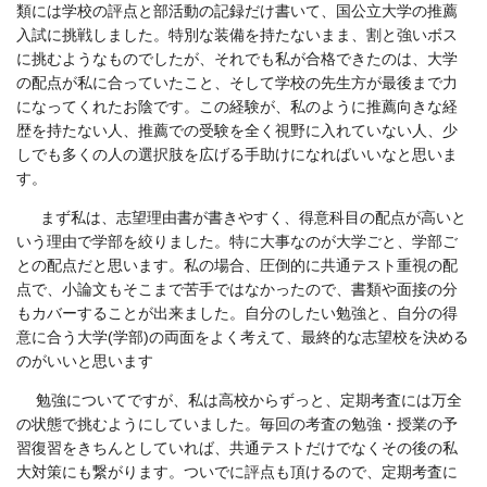
類には学校の評点と部活動の記録だけ書いて、国公立大学の推薦
入試に挑戦しました。特別な装備を持たないまま、割と強いボス
に挑むようなものでしたが、それでも私が合格できたのは、大学
の配点が私に合っていたこと、そして学校の先生方が最後まで力
になってくれたお陰です。この経験が、私のように推薦向きな経
歴を持たない人、推薦での受験を全く視野に入れていない人、少
しでも多くの人の選択肢を広げる手助けになればいいなと思いま
す。
まず私は、志望理由書が書きやすく、得意科目の配点が高いと
いう理由で学部を絞りました。特に大事なのが大学ごと、学部ご
との配点だと思います。私の場合、圧倒的に共通テスト重視の配
点で、小論文もそこまで苦手ではなかったので、書類や面接の分
もカバーすることが出来ました。自分のしたい勉強と、自分の得
意に合う大学
(
学部
)
の両面をよく考えて、最終的な志望校を決める
のがいいと思います
勉強についてですが、私は高校からずっと、定期考査には万全
の状態で挑むようにしていました。毎回の考査の勉強・授業の予
習復習をきちんとしていれば、共通テストだけでなくその後の私
大対策にも繋がります。ついでに評点も頂けるので、定期考査に