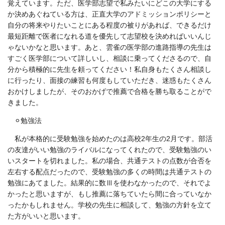
覚えています。ただ、医学部志望で私みたいにどこの大学にする
か決めあぐねている方は、正直大学のアドミッションポリシーと
自分の将来やりたいことにある程度の被りがあれば、できるだけ
最短距離で医者になれる道を優先して志望校を決めればいいんじ
ゃないかなと思います。あと、雲雀の医学部の進路指導の先生は
すごく医学部について詳しいし、相談に乗ってくださるので、自
分から積極的に先生を頼ってください！私自身もたくさん相談し
に行ったり、面接の練習も何度もしていただき、迷惑もたくさん
おかけしましたが、そのおかげで推薦で合格を勝ち取ることがで
きました。
⚪
勉強法
私が本格的に受験勉強を始めたのは高校
2
年生の
2
月です。部活
の友達がいい勉強のライバルになってくれたので、受験勉強のい
いスタートを切れました。私の場合、共通テストの点数が合否を
左右する配点だったので、受験勉強の多くの時間は共通テストの
勉強にあてました。結果的に数Ⅲを使わなかったので、それでよ
かったと思いますが、もし推薦に落ちていたら間に合っていなか
ったかもしれません。学校の先生に相談して、勉強の方針を立て
た方がいいと思います。