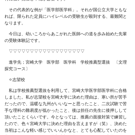
その代表的な例が「医学部医学科」。それが国公立大学ともな
れば、限られた定員にハイレベルの受験生が殺到する、最難関と
なります。
今日は、幼いころからあこがれた医師への道を歩み始めた先輩
の受験体験記です。
▽▽▽▽▽▽▽▽▽▽▽▽▽▽▽▽▽▽
進学先；宮崎大学 医学部 医学科 学校推薦型選抜 〔文理
探究コース〕
⚪
志望校
私は学校推薦型選抜を利用して、宮崎大学医学部医学科に合格
しました。私が志望校を宮崎大学に決めた理由は、寒い所が苦手
だったので、温暖な九州がいいなーと思ったこと、二次試験で苦
手な理科の難易度が低かったこと、後は担任の先生に後押しして
頂いたことくらいです。今となっては、推薦の面接対策で練習し
たので、色々宮崎大学に決めた理由を言えますが（笑）、決めた
当初はこんな軽い感じでいいんかなと、とても心配していたのを