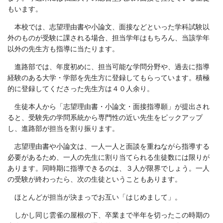
もいます。
本校では、志望理由書や小論文、面接などといった学科試験以
外のものが受験に課される場合、担当学年はもちろん、当該学年
以外の先生方も指導に当たります。
進路部では、年度初めに、担当可能な学問分野や、過去に指導
経験のある大学・学部を先生方に登録してもらっています。積極
的に登録してくださった先生方は４０人余り。
生徒本人から「志望理由書・小論文・面接指導願」が提出され
ると、受験先の学問系統から専門性の近い先生をピックアップ
し、進路部が担当を割り振ります。
志望理由書や小論文は、一人一人と面談を重ねながら指導する
必要があるため、一人の先生に割り当てられる生徒数には限りが
あります。同時期に指導できるのは、３人が限界でしょう。一人
の受験が終わったら、次の生徒ということもあります。
ほとんどが担当が決まっでお互い「はじめまして」。
しかし同じ雲雀の屋根の下、卒業まで半年を切ったこの時期の