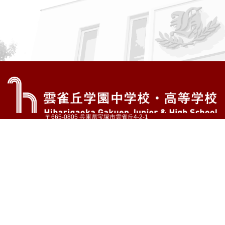
〒665-0805 兵庫県宝塚市雲雀丘4-2-1
TEL:072-759-1300 FAX:072-755-4610
公式Instagram
公式LINE
アクセス
資料請求
学校案内
教育内容・進路
学園生活
入試情報
各種手続
お問い合わせ
サイトマップ
採用情報
いじめ防止基本方針
プライバシーポリシー
© Hibarigaoka Gakuen Junior & Senior High School