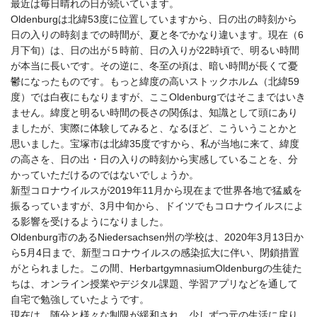
最近は毎日晴れの日が続いています。
Oldenburg
は北緯
53
度に位置していますから、日の出の時刻から
日の入りの時刻までの時間が、夏と冬でかなり違います。現在（
6
月下旬）は、日の出が５時前、日の入りが
22
時頃で、明るい時間
が本当に長いです。その逆に、冬至の頃は、暗い時間が長くて憂
鬱になったものです。もっと緯度の高いストックホルム（北緯
59
度）では白夜にもなりますが、ここ
Oldenburg
ではそこまではいき
ません。緯度と明るい時間の長さの関係は、知識として頭にあり
ましたが、実際に体験してみると、なるほど、こういうことかと
思いました。宝塚市は北緯
35
度ですから、私が当地に来て、緯度
の高さを、日の出・日の入りの時刻から実感していることを、分
かっていただけるのではないでしょうか。
新型コロナウイルスが
2019
年
11
月から現在まで世界各地で猛威を
振るっていますが、
3
月中旬から、ドイツでもコロナウイルスによ
る影響を受けるようになりました。
Oldenburg
市のある
Niedersachsen
州の学校は、
2020
年
3
月
13
日か
ら
5
月
4
日まで、新型コロナウイルスの感染拡大に伴い、閉鎖措置
がとられました。この間、
HerbartgymnasiumOldenburg
の生徒た
ちは、オンライン授業やデジタル課題、学習アプリなどを通して
自宅で勉強していたようです。
現在は、随分と様々な制限が緩和され、少しずつ元の生活に戻り